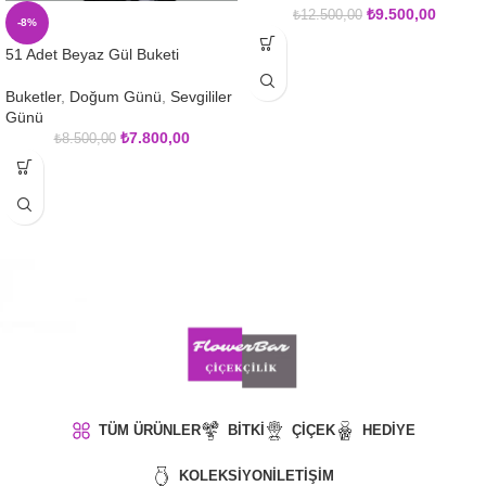
₺
9.500,00
₺
12.500,00
-8%
51 Adet Beyaz Gül Buketi
Buketler
,
Doğum Günü
,
Sevgililer
Günü
₺
7.800,00
₺
8.500,00
TÜM ÜRÜNLER
BITKI
ÇIÇEK
HEDIYE
KOLEKSIYON
İLETIŞIM