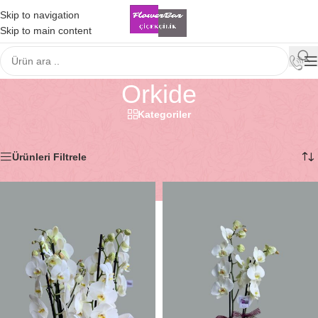
Skip to navigation
Skip to main content
Orkide
Kategoriler
Ana Sayfa
/
Çiçek
/
Orkide
5 sonucun tümü gösteriliyor
Ürünleri Filtrele