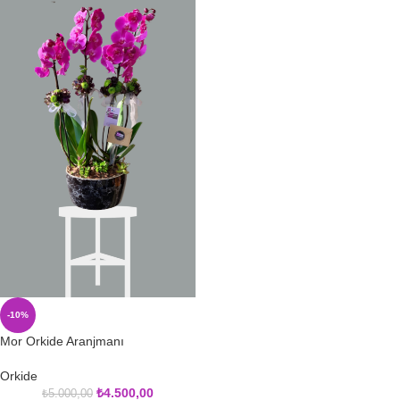
-10%
Mor Orkide Aranjmanı
Orkide
₺
4.500,00
₺
5.000,00