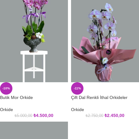
-10%
-11%
Butik Mor Orkide
Çift Dal Renkli İthal Orkideler
Orkide
Orkide
₺
4.500,00
₺
2.450,00
₺
5.000,00
₺
2.750,00