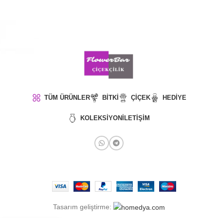
TÜM ÜRÜNLER
BITKI
ÇIÇEK
HEDIYE
KOLEKSIYON
İLETIŞIM
Tasarım geliştirme: