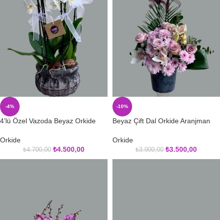
-4%
-10%
4’lü Özel Vazoda Beyaz Orkide
Beyaz Çift Dal Orkide Aranjman
Orkide
Orkide
₺
4.500,00
₺
3.500,00
₺
4.700,00
₺
3.900,00