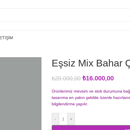
LETIŞIM
Eşsiz Mix Bahar Ç
₺
16.000,00
₺
20.000,00
Ürünlerimiz mevsim ve stok durumuna bağlı ol
tasarıma en yakın şekilde özenle hazırlan
bilgilendirme yapılır.
-
+