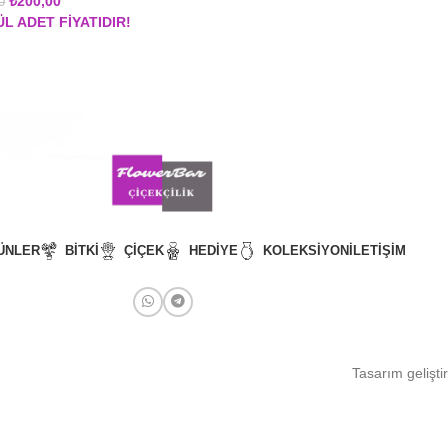
₺
200,00
0
L ADET FİYATIDIR!
ÜNLER
BITKI
ÇIÇEK
HEDIYE
KOLEKSIYON
İLETIŞIM
Tasarım gelişt