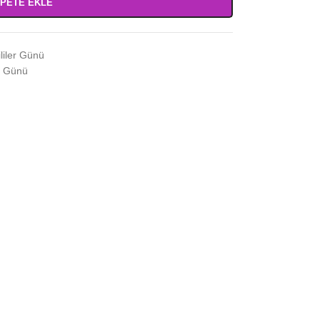
PETE EKLE
liler Günü
er Günü