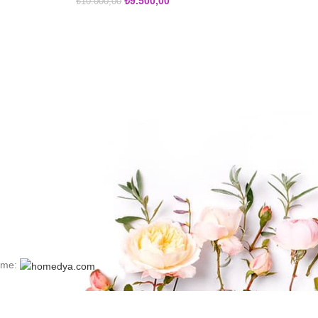
₺
9.500,00
₺
10.000,00
irme: