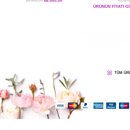
₺
8.000,00
₺
8.500,00
₺
225,0
ÜRÜNÜN FİYATI GÜ
TÜM ÜR