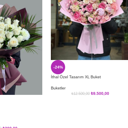
-24%
İthal Özel Tasarım XL Buket
Buketler
₺
9.500,00
₺
12.500,00