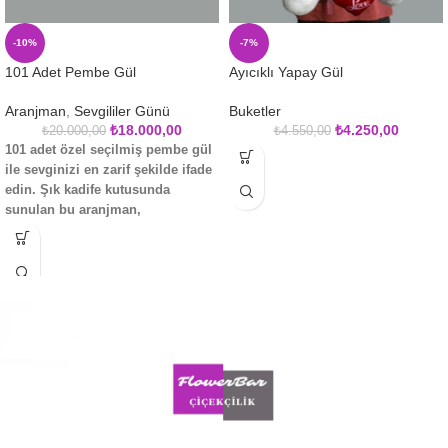
-10%
-7%
101 Adet Pembe Gül
Ayıcıklı Yapay Gül
Aranjman
,
Sevgililer Günü
Buketler
₺
18.000,00
₺
4.250,00
₺
20.000,00
₺
4.550,00
101 adet özel seçilmiş pembe gül
ile sevginizi en zarif şekilde ifade
edin. Şık kadife kutusunda
sunulan bu aranjman,
romantizmin en güzel haliyle
karşınızda!