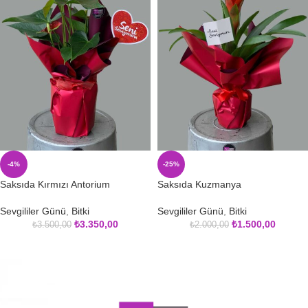
-4%
-25%
Saksıda Kırmızı Antorium
Saksıda Kuzmanya
Sevgililer Günü
,
Bitki
Sevgililer Günü
,
Bitki
₺
3.350,00
₺
1.500,00
₺
3.500,00
₺
2.000,00