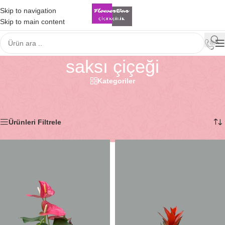
Skip to navigation
Skip to main content
saksı çiçeği
Kategoriler
Ana Sayfa
/
Ürünler “saksı çiçeği” olarak etiketlendi
2 sonucun tümü gösteriliyor
Ürünleri Filtrele